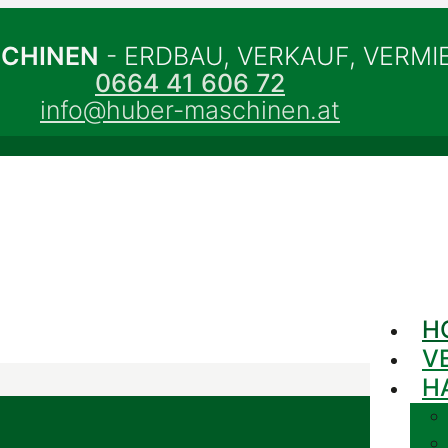
SCHINEN
- ERDBAU, VERKAUF, VERM
0664 41 606 72
info@huber-maschinen.at
H
V
H