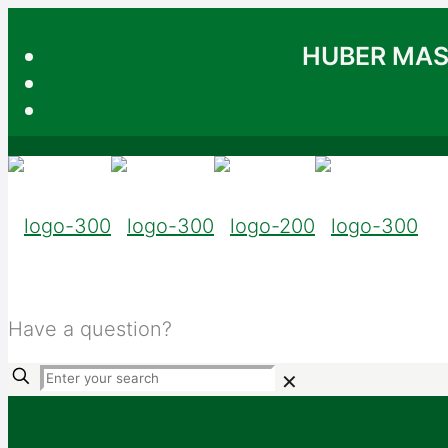
HUBER MA
Have a question?
+91-3939494
✕