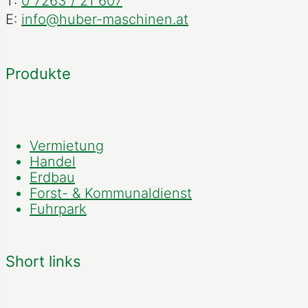
T:
0 7263 / 21 607
E:
info@huber-maschinen.at
Produkte
Vermietung
Handel
Erdbau
Forst- & Kommunaldienst
Fuhrpark
Short links