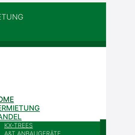
IETUNG
OME
ERMIETUNG
ANDEL
KX-TREES
A&T ANBAUGERÄTE