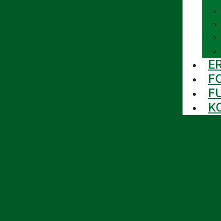
E
F
F
K