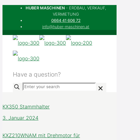
HUBER MASCHINEN
- ERDBAU, VERKAUF,
VERMIETUNG
0664 41 606 72
info@huber-maschinen.at
Have a question?
+91-3939494
✕
KX350 Stammhalter
3. Januar 2024
KXZ210WNAM mit Drehmotor für