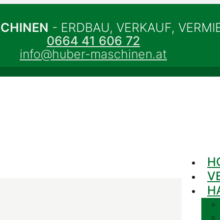
SCHINEN
- ERDBAU, VERKAUF, VERM
0664 41 606 72
info@huber-maschinen.at
H
V
H