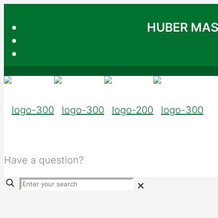
HUBER MA
Have a question?
+91-3939494
✕