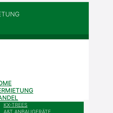
IETUNG
OME
ERMIETUNG
ANDEL
KX-TREES
A&T ANBAUGERÄTE