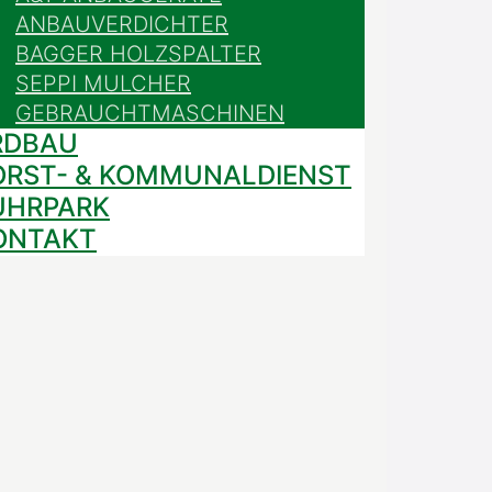
ANBAUVERDICHTER
BAGGER HOLZSPALTER
SEPPI MULCHER
GEBRAUCHTMASCHINEN
RDBAU
ORST- & KOMMUNALDIENST
UHRPARK
ONTAKT