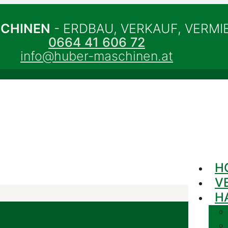
SCHINEN
- ERDBAU, VERKAUF, VERM
0664 41 606 72
info@huber-maschinen.at
H
V
H