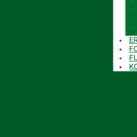
E
F
F
K