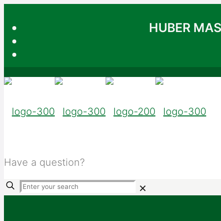
HUBER MA
Have a question?
+91-3939494
✕