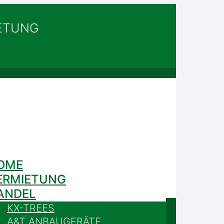
IETUNG
OME
ERMIETUNG
ANDEL
KX-TREES
A&T ANBAUGERÄTE