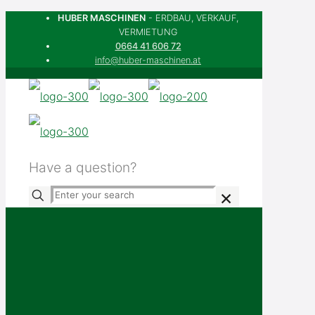
HUBER MASCHINEN
- ERDBAU, VERKAUF,
VERMIETUNG
0664 41 606 72
info@huber-maschinen.at
Have a question?
+91-3939494
✕